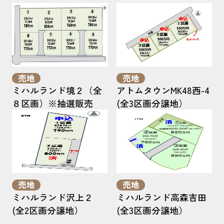
売地
売地
ミハルランド境２（全
アトムタウンMK48西-4
８区画）※抽選販売
(全3区画分譲地）
売地
売地
ミハルランド沢上２
ミハルランド高森吉田
(全2区画分譲地）
(全3区画分譲地）